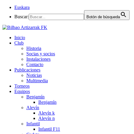
Euskara
Buscar:
Botón de búsqueda
Inicio
Club
Historia
Socias y socios
Instalaciones
Contacto
Publicaciones
Noticias
Multimedia
Torneos
Equipos
Benjamín
Benjamín
Alevín
Alevín k
Alevín n
Infantil
Infantil F11