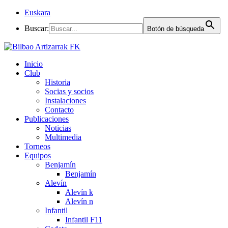
Euskara
Buscar:
Botón de búsqueda
Inicio
Club
Historia
Socias y socios
Instalaciones
Contacto
Publicaciones
Noticias
Multimedia
Torneos
Equipos
Benjamín
Benjamín
Alevín
Alevín k
Alevín n
Infantil
Infantil F11