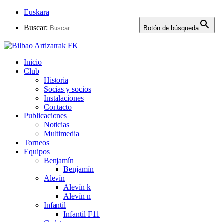
Euskara
Buscar:
Botón de búsqueda
Inicio
Club
Historia
Socias y socios
Instalaciones
Contacto
Publicaciones
Noticias
Multimedia
Torneos
Equipos
Benjamín
Benjamín
Alevín
Alevín k
Alevín n
Infantil
Infantil F11