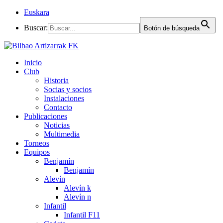
Euskara
Buscar:
Botón de búsqueda
Inicio
Club
Historia
Socias y socios
Instalaciones
Contacto
Publicaciones
Noticias
Multimedia
Torneos
Equipos
Benjamín
Benjamín
Alevín
Alevín k
Alevín n
Infantil
Infantil F11