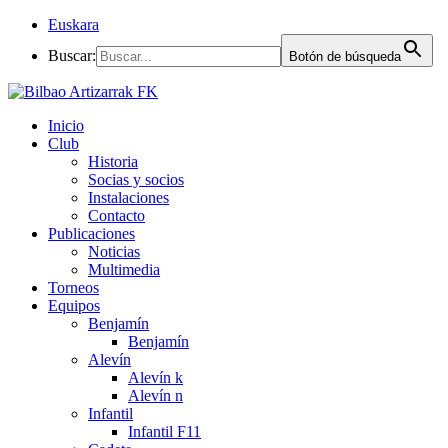
Euskara
Buscar:
Botón de búsqueda
Inicio
Club
Historia
Socias y socios
Instalaciones
Contacto
Publicaciones
Noticias
Multimedia
Torneos
Equipos
Benjamín
Benjamín
Alevín
Alevín k
Alevín n
Infantil
Infantil F11