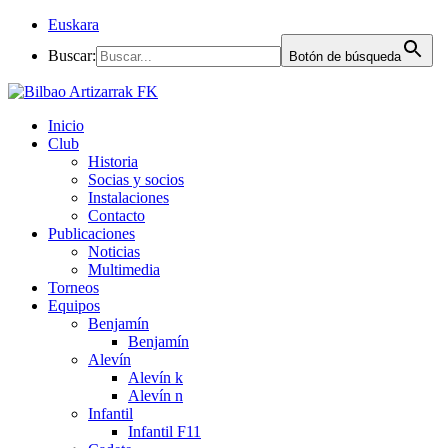
Euskara
Buscar:
Botón de búsqueda
Inicio
Club
Historia
Socias y socios
Instalaciones
Contacto
Publicaciones
Noticias
Multimedia
Torneos
Equipos
Benjamín
Benjamín
Alevín
Alevín k
Alevín n
Infantil
Infantil F11