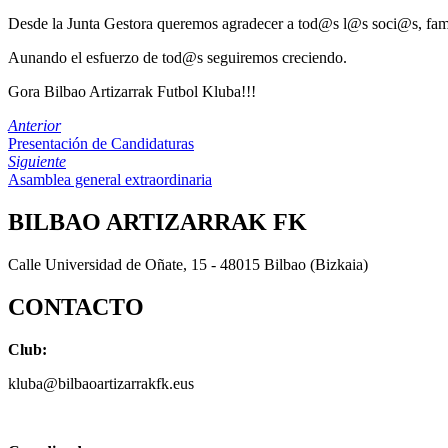
Desde la Junta Gestora queremos agradecer a tod@s l@s soci@s, famili
Aunando el esfuerzo de tod@s seguiremos creciendo.
Gora Bilbao Artizarrak Futbol Kluba!!!
Anterior
Presentación de Candidaturas
Siguiente
Asamblea general extraordinaria
BILBAO ARTIZARRAK FK
Calle Universidad de Oñate, 15 - 48015 Bilbao (Bizkaia)
CONTACTO
Club:
kluba@bilbaoartizarrakfk.eus