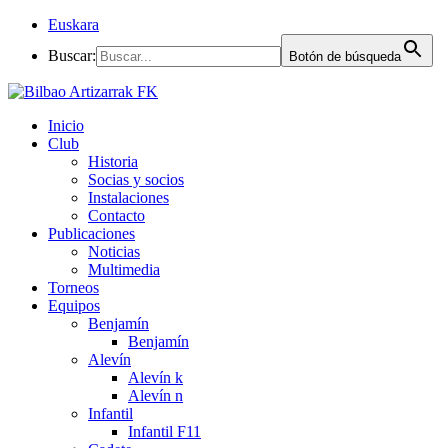
Euskara
Buscar:
Botón de búsqueda
Inicio
Club
Historia
Socias y socios
Instalaciones
Contacto
Publicaciones
Noticias
Multimedia
Torneos
Equipos
Benjamín
Benjamín
Alevín
Alevín k
Alevín n
Infantil
Infantil F11