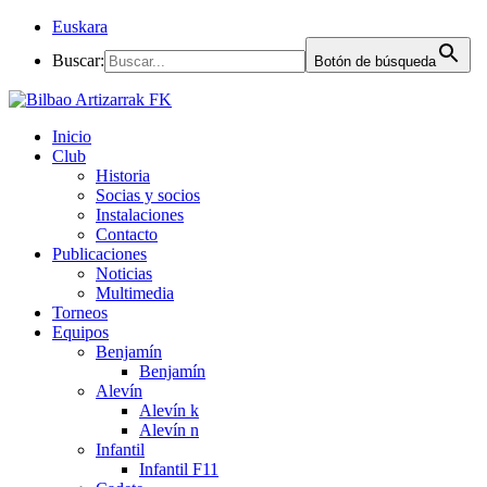
Euskara
Buscar:
Botón de búsqueda
Inicio
Club
Historia
Socias y socios
Instalaciones
Contacto
Publicaciones
Noticias
Multimedia
Torneos
Equipos
Benjamín
Benjamín
Alevín
Alevín k
Alevín n
Infantil
Infantil F11