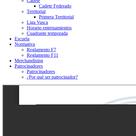
Cadete
Cadete Federado
Territorial
Primera Territorial
Liga Vasca
Horario entrenamientos
Cuadrante temporada
Escuela
Normativa
Reglamento F7
Reglamento F11
Merchandising
Patrocinadores
Patrocinadores
¿Por qué ser patrocinador?