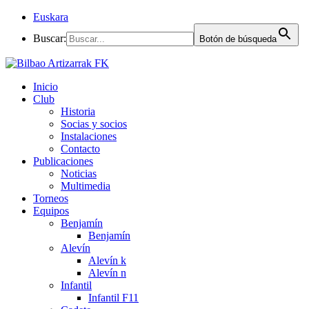
Euskara
Buscar:
Botón de búsqueda
Inicio
Club
Historia
Socias y socios
Instalaciones
Contacto
Publicaciones
Noticias
Multimedia
Torneos
Equipos
Benjamín
Benjamín
Alevín
Alevín k
Alevín n
Infantil
Infantil F11