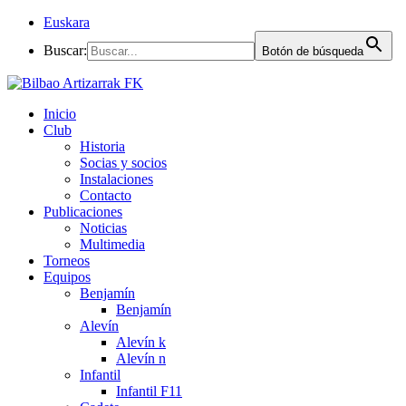
Euskara
Buscar:
Botón de búsqueda
Inicio
Club
Historia
Socias y socios
Instalaciones
Contacto
Publicaciones
Noticias
Multimedia
Torneos
Equipos
Benjamín
Benjamín
Alevín
Alevín k
Alevín n
Infantil
Infantil F11