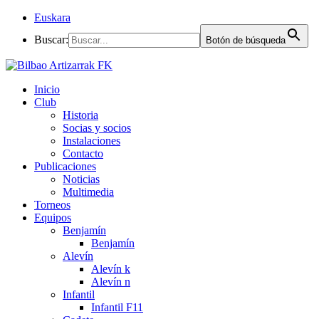
Euskara
Buscar:
Botón de búsqueda
Inicio
Club
Historia
Socias y socios
Instalaciones
Contacto
Publicaciones
Noticias
Multimedia
Torneos
Equipos
Benjamín
Benjamín
Alevín
Alevín k
Alevín n
Infantil
Infantil F11