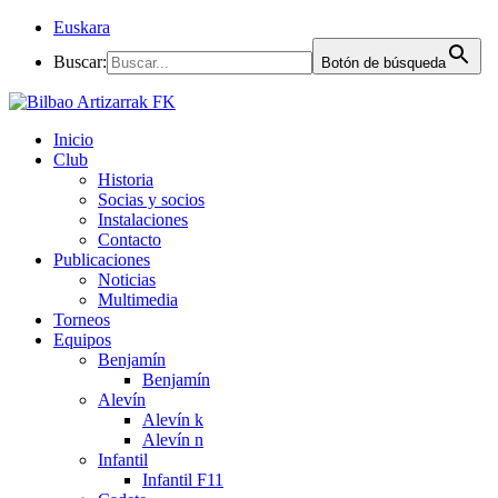
Euskara
Buscar:
Botón de búsqueda
Inicio
Club
Historia
Socias y socios
Instalaciones
Contacto
Publicaciones
Noticias
Multimedia
Torneos
Equipos
Benjamín
Benjamín
Alevín
Alevín k
Alevín n
Infantil
Infantil F11