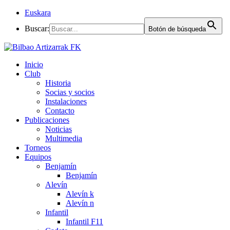
Euskara
Buscar:
Botón de búsqueda
Inicio
Club
Historia
Socias y socios
Instalaciones
Contacto
Publicaciones
Noticias
Multimedia
Torneos
Equipos
Benjamín
Benjamín
Alevín
Alevín k
Alevín n
Infantil
Infantil F11