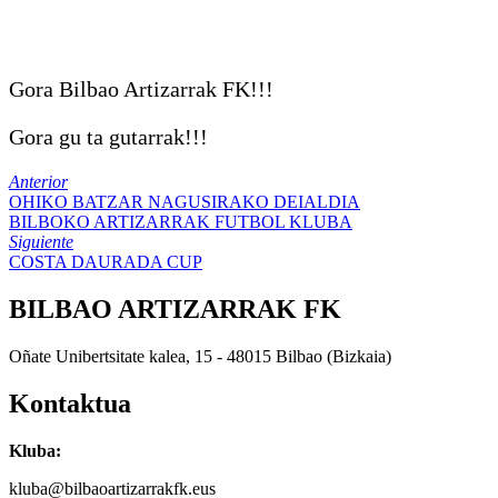
Gora Bilbao Artizarrak FK!!!
Gora gu ta gutarrak!!!
Anterior
OHIKO BATZAR NAGUSIRAKO DEIALDIA
BILBOKO ARTIZARRAK FUTBOL KLUBA
Siguiente
COSTA DAURADA CUP
BILBAO ARTIZARRAK FK
Oñate Unibertsitate kalea, 15 - 48015 Bilbao (Bizkaia)
Kontaktua
Kluba:
kluba@bilbaoartizarrakfk.eus