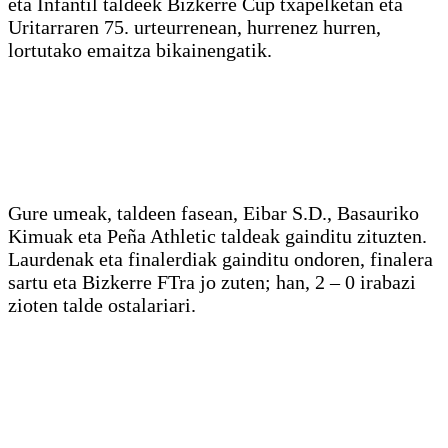
eta Infantil taldeek Bizkerre Cup txapelketan eta
Uritarraren 75. urteurrenean, hurrenez hurren,
lortutako emaitza bikainengatik.
Gure umeak, taldeen fasean, Eibar S.D., Basauriko
Kimuak eta Peña Athletic taldeak gainditu zituzten.
Laurdenak eta finalerdiak gainditu ondoren, finalera
sartu eta Bizkerre FTra jo zuten; han, 2 – 0 irabazi
zioten talde ostalariari.