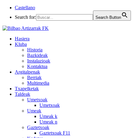
Castellano
Search for:
Search Button
Hasiera
Kluba
Historia
Bazkideak
Instalazioak
Kontaktua
Argitalpenak
Berriak
Multimedia
Txapelketak
Taldeak
Umetxoak
Umetxoak
Umeak
Umeak k
Umeak n
Gaztetxoak
Gaztetxoak F11