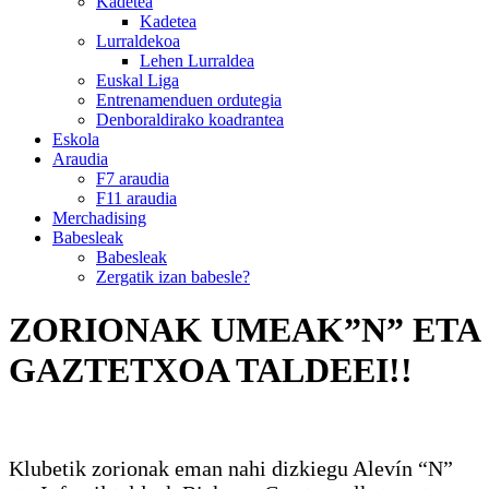
Kadetea
Kadetea
Lurraldekoa
Lehen Lurraldea
Euskal Liga
Entrenamenduen ordutegia
Denboraldirako koadrantea
Eskola
Araudia
F7 araudia
F11 araudia
Merchadising
Babesleak
Babesleak
Zergatik izan babesle?
ZORIONAK UMEAK”N” ETA
GAZTETXOA TALDEEI!!
Klubetik zorionak eman nahi dizkiegu Alevín “N”