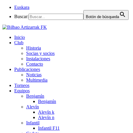
Euskara
Buscar:
Botón de búsqueda
Inicio
Club
Historia
Socias y socios
Instalaciones
Contacto
Publicaciones
Noticias
Multimedia
Torneos
Equipos
Benjamín
Benjamín
Alevín
Alevín k
Alevín n
Infantil
Infantil F11