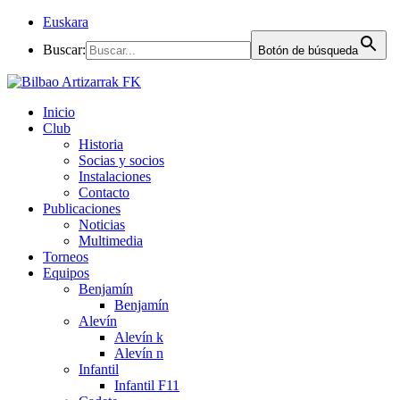
Euskara
Buscar:
Botón de búsqueda
Inicio
Club
Historia
Socias y socios
Instalaciones
Contacto
Publicaciones
Noticias
Multimedia
Torneos
Equipos
Benjamín
Benjamín
Alevín
Alevín k
Alevín n
Infantil
Infantil F11