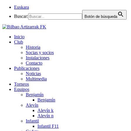
Euskara
Buscar:
Botón de búsqueda
Inicio
Club
Historia
Socias y socios
Instalaciones
Contacto
Publicaciones
Noticias
Multimedia
Torneos
Equipos
Benjamín
Benjamín
Alevín
Alevín k
Alevín n
Infantil
Infantil F11