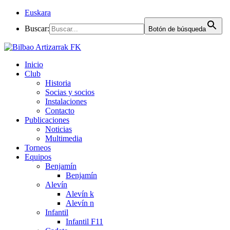
Euskara
Buscar:
Botón de búsqueda
Inicio
Club
Historia
Socias y socios
Instalaciones
Contacto
Publicaciones
Noticias
Multimedia
Torneos
Equipos
Benjamín
Benjamín
Alevín
Alevín k
Alevín n
Infantil
Infantil F11