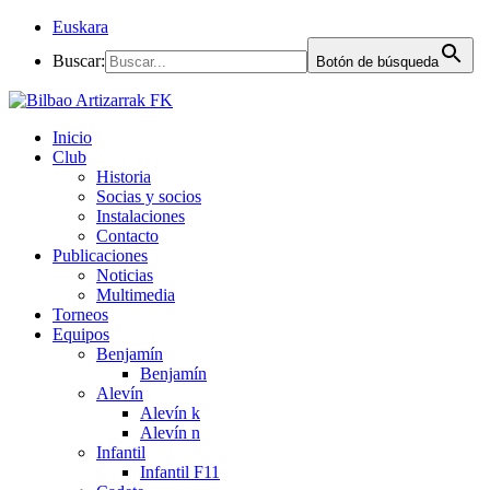
Euskara
Buscar:
Botón de búsqueda
Inicio
Club
Historia
Socias y socios
Instalaciones
Contacto
Publicaciones
Noticias
Multimedia
Torneos
Equipos
Benjamín
Benjamín
Alevín
Alevín k
Alevín n
Infantil
Infantil F11