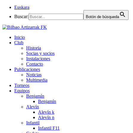
Euskara
Buscar:
Botón de búsqueda
Inicio
Club
Historia
Socias y socios
Instalaciones
Contacto
Publicaciones
Noticias
Multimedia
Torneos
Equipos
Benjamín
Benjamín
Alevín
Alevín k
Alevín n
Infantil
Infantil F11