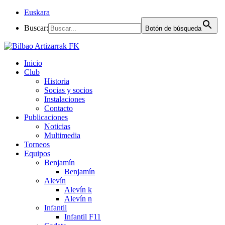
Euskara
Buscar:
Botón de búsqueda
Inicio
Club
Historia
Socias y socios
Instalaciones
Contacto
Publicaciones
Noticias
Multimedia
Torneos
Equipos
Benjamín
Benjamín
Alevín
Alevín k
Alevín n
Infantil
Infantil F11