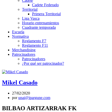
Cadete
Cadete Federado
Territorial
Primera Territorial
Liga Vasca
Horario entrenamientos
Cuadrante temporada
Escuela
Normativa
Reglamento F7
Reglamento F11
Merchandising
Patrocinadores
Patrocinadores
¿Por qué ser patrocinador?
Mikel Casado
27/02/2020
por
unai@ipargune.com
BILBAO ARTIZARRAK FK