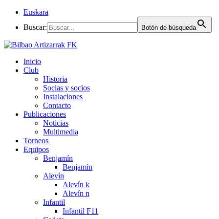
Euskara
Buscar:
Botón de búsqueda
Inicio
Club
Historia
Socias y socios
Instalaciones
Contacto
Publicaciones
Noticias
Multimedia
Torneos
Equipos
Benjamín
Benjamín
Alevín
Alevín k
Alevín n
Infantil
Infantil F11