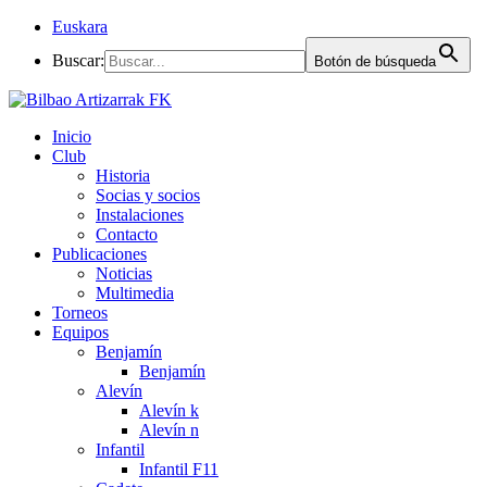
Euskara
Buscar:
Botón de búsqueda
Inicio
Club
Historia
Socias y socios
Instalaciones
Contacto
Publicaciones
Noticias
Multimedia
Torneos
Equipos
Benjamín
Benjamín
Alevín
Alevín k
Alevín n
Infantil
Infantil F11