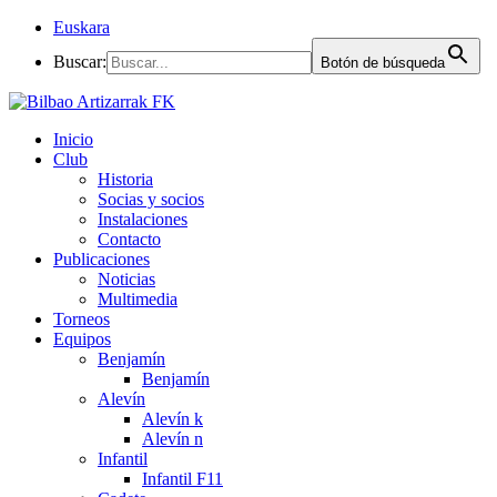
Euskara
Buscar:
Botón de búsqueda
Inicio
Club
Historia
Socias y socios
Instalaciones
Contacto
Publicaciones
Noticias
Multimedia
Torneos
Equipos
Benjamín
Benjamín
Alevín
Alevín k
Alevín n
Infantil
Infantil F11