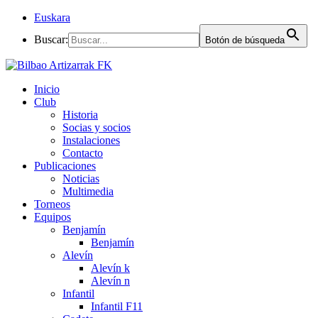
Euskara
Buscar:
Botón de búsqueda
Inicio
Club
Historia
Socias y socios
Instalaciones
Contacto
Publicaciones
Noticias
Multimedia
Torneos
Equipos
Benjamín
Benjamín
Alevín
Alevín k
Alevín n
Infantil
Infantil F11