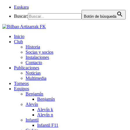
Euskara
Buscar:
Botón de búsqueda
Inicio
Club
Historia
Socias y socios
Instalaciones
Contacto
Publicaciones
Noticias
Multimedia
Torneos
Equipos
Benjamín
Benjamín
Alevín
Alevín k
Alevín n
Infantil
Infantil F11