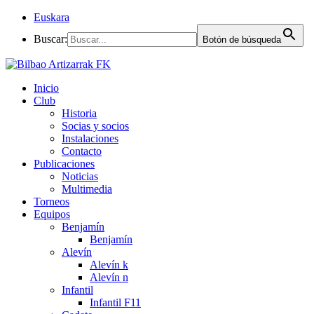
Euskara
Buscar:
Botón de búsqueda
Inicio
Club
Historia
Socias y socios
Instalaciones
Contacto
Publicaciones
Noticias
Multimedia
Torneos
Equipos
Benjamín
Benjamín
Alevín
Alevín k
Alevín n
Infantil
Infantil F11