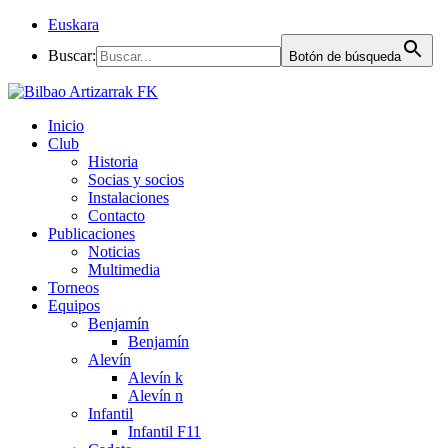
Euskara
Buscar:
Botón de búsqueda
Inicio
Club
Historia
Socias y socios
Instalaciones
Contacto
Publicaciones
Noticias
Multimedia
Torneos
Equipos
Benjamín
Benjamín
Alevín
Alevín k
Alevín n
Infantil
Infantil F11