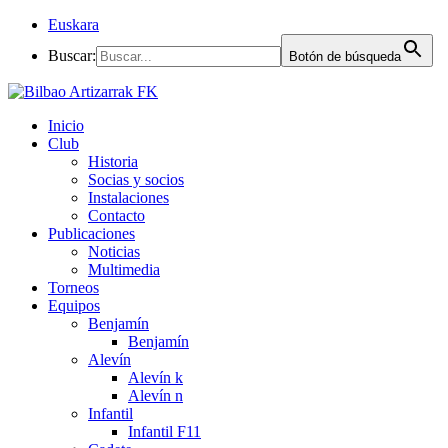
Euskara
Buscar:
Botón de búsqueda
Inicio
Club
Historia
Socias y socios
Instalaciones
Contacto
Publicaciones
Noticias
Multimedia
Torneos
Equipos
Benjamín
Benjamín
Alevín
Alevín k
Alevín n
Infantil
Infantil F11