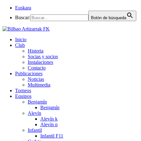
Euskara
Buscar:
Botón de búsqueda
Inicio
Club
Historia
Socias y socios
Instalaciones
Contacto
Publicaciones
Noticias
Multimedia
Torneos
Equipos
Benjamín
Benjamín
Alevín
Alevín k
Alevín n
Infantil
Infantil F11