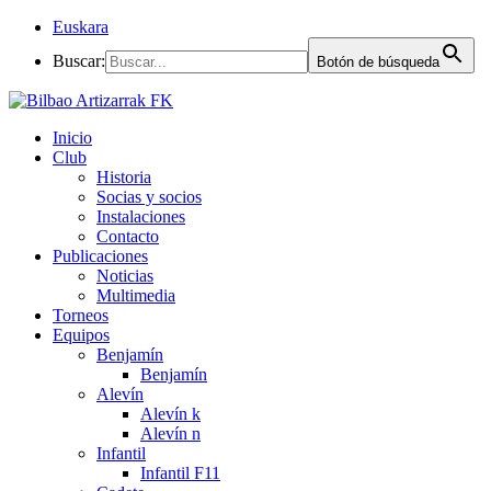
Euskara
Buscar:
Botón de búsqueda
Inicio
Club
Historia
Socias y socios
Instalaciones
Contacto
Publicaciones
Noticias
Multimedia
Torneos
Equipos
Benjamín
Benjamín
Alevín
Alevín k
Alevín n
Infantil
Infantil F11