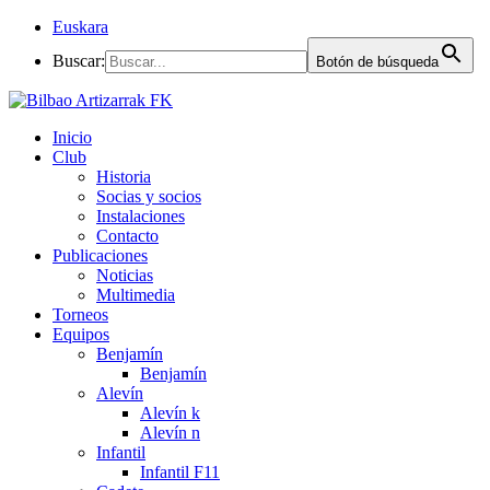
Euskara
Buscar:
Botón de búsqueda
Inicio
Club
Historia
Socias y socios
Instalaciones
Contacto
Publicaciones
Noticias
Multimedia
Torneos
Equipos
Benjamín
Benjamín
Alevín
Alevín k
Alevín n
Infantil
Infantil F11