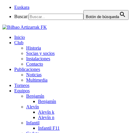
Euskara
Buscar:
Botón de búsqueda
Inicio
Club
Historia
Socias y socios
Instalaciones
Contacto
Publicaciones
Noticias
Multimedia
Torneos
Equipos
Benjamín
Benjamín
Alevín
Alevín k
Alevín n
Infantil
Infantil F11