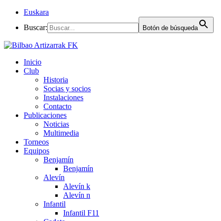
Euskara
Buscar:
Botón de búsqueda
Inicio
Club
Historia
Socias y socios
Instalaciones
Contacto
Publicaciones
Noticias
Multimedia
Torneos
Equipos
Benjamín
Benjamín
Alevín
Alevín k
Alevín n
Infantil
Infantil F11