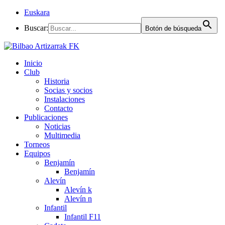
Euskara
Buscar:
Botón de búsqueda
Inicio
Club
Historia
Socias y socios
Instalaciones
Contacto
Publicaciones
Noticias
Multimedia
Torneos
Equipos
Benjamín
Benjamín
Alevín
Alevín k
Alevín n
Infantil
Infantil F11