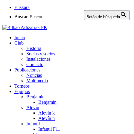
Euskara
Buscar:
Botón de búsqueda
Inicio
Club
Historia
Socias y socios
Instalaciones
Contacto
Publicaciones
Noticias
Multimedia
Torneos
Equipos
Benjamín
Benjamín
Alevín
Alevín k
Alevín n
Infantil
Infantil F11