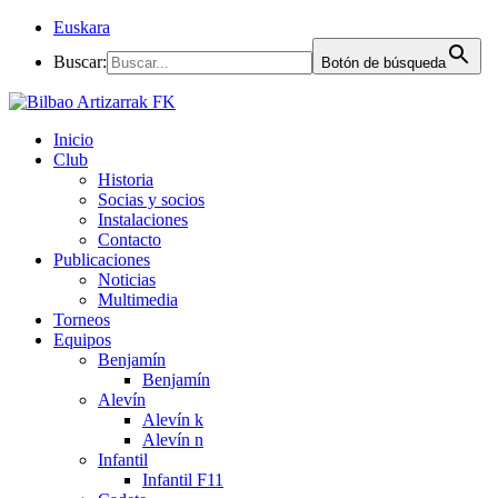
Euskara
Buscar:
Botón de búsqueda
Inicio
Club
Historia
Socias y socios
Instalaciones
Contacto
Publicaciones
Noticias
Multimedia
Torneos
Equipos
Benjamín
Benjamín
Alevín
Alevín k
Alevín n
Infantil
Infantil F11