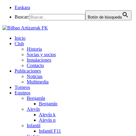
Euskara
Buscar:
Botón de búsqueda
Inicio
Club
Historia
Socias y socios
Instalaciones
Contacto
Publicaciones
Noticias
Multimedia
Torneos
Equipos
Benjamín
Benjamín
Alevín
Alevín k
Alevín n
Infantil
Infantil F11