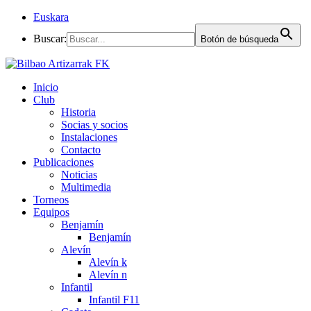
Euskara
Buscar:
Botón de búsqueda
Inicio
Club
Historia
Socias y socios
Instalaciones
Contacto
Publicaciones
Noticias
Multimedia
Torneos
Equipos
Benjamín
Benjamín
Alevín
Alevín k
Alevín n
Infantil
Infantil F11