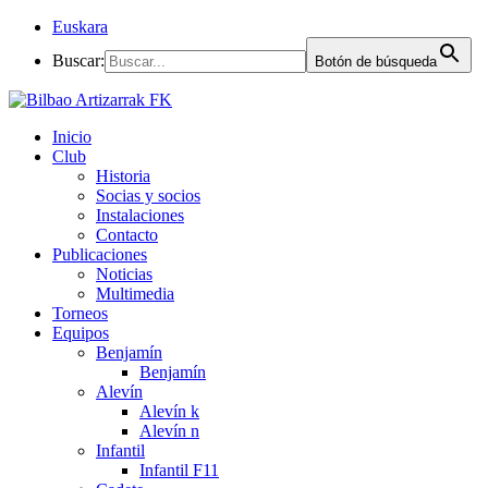
Euskara
Buscar:
Botón de búsqueda
Inicio
Club
Historia
Socias y socios
Instalaciones
Contacto
Publicaciones
Noticias
Multimedia
Torneos
Equipos
Benjamín
Benjamín
Alevín
Alevín k
Alevín n
Infantil
Infantil F11