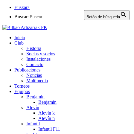
Euskara
Buscar:
Botón de búsqueda
Inicio
Club
Historia
Socias y socios
Instalaciones
Contacto
Publicaciones
Noticias
Multimedia
Torneos
Equipos
Benjamín
Benjamín
Alevín
Alevín k
Alevín n
Infantil
Infantil F11