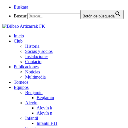
Euskara
Buscar:
Botón de búsqueda
Inicio
Club
Historia
Socias y socios
Instalaciones
Contacto
Publicaciones
Noticias
Multimedia
Torneos
Equipos
Benjamín
Benjamín
Alevín
Alevín k
Alevín n
Infantil
Infantil F11