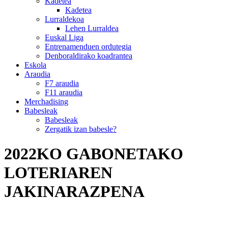
Kadetea
Kadetea
Lurraldekoa
Lehen Lurraldea
Euskal Liga
Entrenamenduen ordutegia
Denboraldirako koadrantea
Eskola
Araudia
F7 araudia
F11 araudia
Merchadising
Babesleak
Babesleak
Zergatik izan babesle?
2022KO GABONETAKO
LOTERIAREN
JAKINARAZPENA