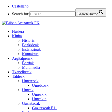
Castellano
Search for:
Search Button
Hasiera
Kluba
Historia
Bazkideak
Instalazioak
Kontaktua
Argitalpenak
Berriak
Multimedia
Txapelketak
Taldeak
Umetxoak
Umetxoak
Umeak
Umeak k
Umeak n
Gaztetxoak
Gaztetxoak F11