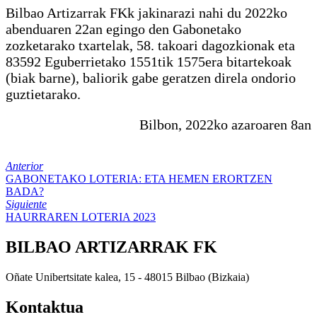
Bilbao Artizarrak FKk jakinarazi nahi du 2022ko
abenduaren 22an egingo den Gabonetako
zozketarako txartelak, 58. takoari dagozkionak eta
83592 Eguberrietako 1551tik 1575era bitartekoak
(biak barne), baliorik gabe geratzen direla ondorio
guztietarako.
Bilbon, 2022ko azaroaren 8an
Anterior
GABONETAKO LOTERIA: ETA HEMEN ERORTZEN
BADA?
Siguiente
HAURRAREN LOTERIA 2023
BILBAO ARTIZARRAK FK
Oñate Unibertsitate kalea, 15 - 48015 Bilbao (Bizkaia)
Kontaktua