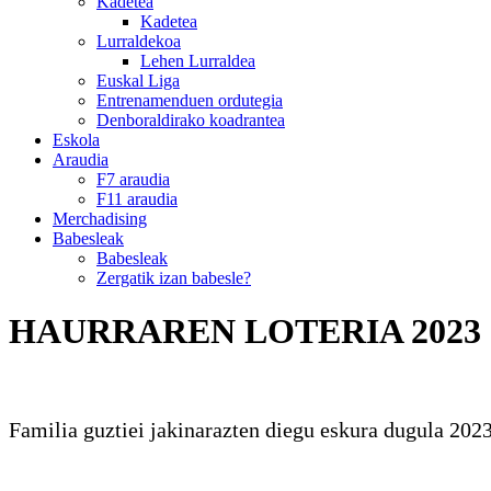
Kadetea
Kadetea
Lurraldekoa
Lehen Lurraldea
Euskal Liga
Entrenamenduen ordutegia
Denboraldirako koadrantea
Eskola
Araudia
F7 araudia
F11 araudia
Merchadising
Babesleak
Babesleak
Zergatik izan babesle?
HAURRAREN LOTERIA 2023
Familia guztiei jakinarazten diegu eskura dugula 202