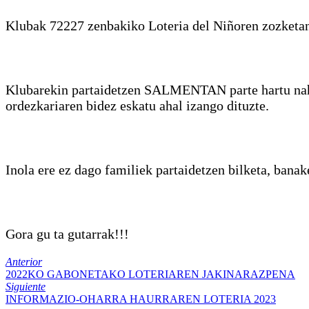
Klubak 72227 zenbakiko Loteria del Niñoren zozketan p
Klubarekin partaidetzen SALMENTAN parte hartu nahi 
ordezkariaren bidez eskatu ahal izango dituzte.
Inola ere ez dago familiek partaidetzen bilketa, banak
Gora gu ta gutarrak!!!
Anterior
2022KO GABONETAKO LOTERIAREN JAKINARAZPENA
Siguiente
INFORMAZIO-OHARRA HAURRAREN LOTERIA 2023