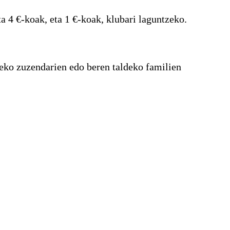
a 4 €-koak, eta 1 €-koak, klubari laguntzeko.
eko zuzendarien edo beren taldeko familien