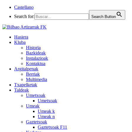
Castellano
Search for:
Search Button
Hasiera
Kluba
Historia
Bazkideak
Instalazioak
Kontaktua
Argitalpenak
Berriak
Multimedia
Txapelketak
Taldeak
Umetxoak
Umetxoak
Umeak
Umeak k
Umeak n
Gaztetxoak
Gaztetxoak F11