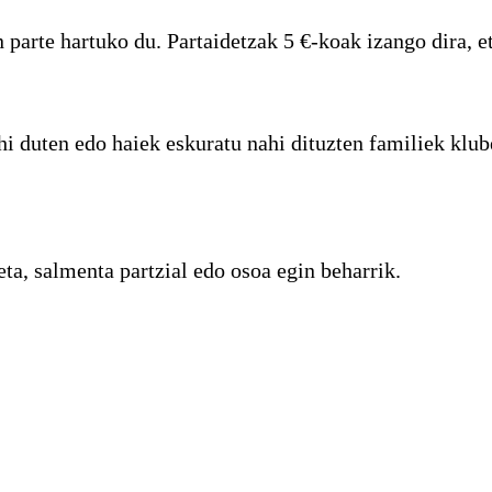
arte hartuko du. Partaidetzak 5 €-koak izango dira, et
duten edo haiek eskuratu nahi dituzten familiek klub
eta, salmenta partzial edo osoa egin beharrik.