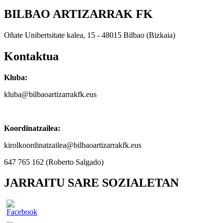
BILBAO ARTIZARRAK FK
Oñate Unibertsitate kalea, 15 - 48015 Bilbao (Bizkaia)
Kontaktua
Kluba:
kluba@bilbaoartizarrakfk.eus
Koordinatzailea:
kirolkoordinatzailea@bilbaoartizarrakfk.eus
647 765 162 (Roberto Salgado)
JARRAITU SARE SOZIALETAN