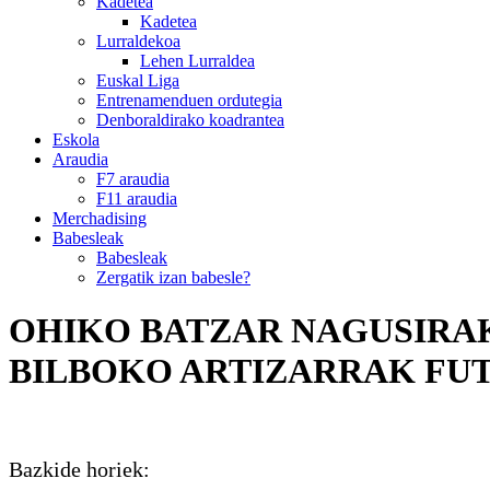
Kadetea
Kadetea
Lurraldekoa
Lehen Lurraldea
Euskal Liga
Entrenamenduen ordutegia
Denboraldirako koadrantea
Eskola
Araudia
F7 araudia
F11 araudia
Merchadising
Babesleak
Babesleak
Zergatik izan babesle?
OHIKO BATZAR NAGUSIRA
BILBOKO ARTIZARRAK FU
Bazkide horiek: