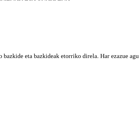
bazkide eta bazkideak etorriko direla. Har ezazue agur