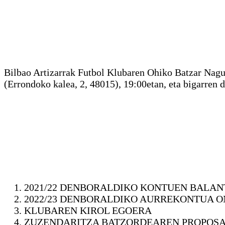
Bilbao Artizarrak Futbol Klubaren Ohiko Batzar 
(Errondoko kalea, 2, 48015), 19:00etan, eta bigarren 
2021/22 DENBORALDIKO KONTUEN BALA
2022/23 DENBORALDIKO AURREKONTUA 
KLUBAREN KIROL EGOERA
ZUZENDARITZA BATZORDEAREN PROPOS