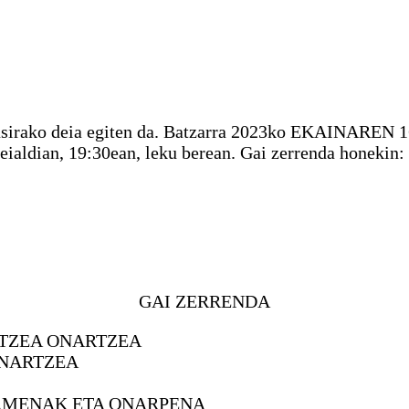
Nagusirako deia egiten da. Batzarra 2023ko EKAINA
deialdian, 19:30ean, leku berean. Gai zerrenda honekin:
GAI ZERRENDA
NTZEA ONARTZEA
ONARTZEA
AMENAK ETA ONARPENA