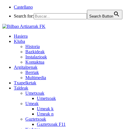
Castellano
Search for:
Search Button
Hasiera
Kluba
Historia
Bazkideak
Instalazioak
Kontaktua
Argitalpenak
Berriak
Multimedia
Txapelketak
Taldeak
Umetxoak
Umetxoak
Umeak
Umeak k
Umeak n
Gaztetxoak
Gaztetxoak F11