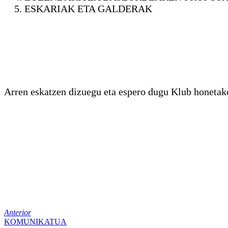
ESKARIAK ETA GALDERAK
Arren eskatzen dizuegu eta espero dugu Klub honetako 
Anterior
KOMUNIKATUA