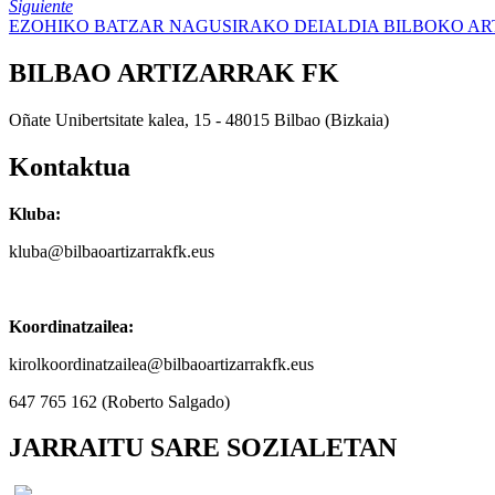
Siguiente
EZOHIKO BATZAR NAGUSIRAKO DEIALDIA BILBOKO A
BILBAO ARTIZARRAK FK
Oñate Unibertsitate kalea, 15 - 48015 Bilbao (Bizkaia)
Kontaktua
Kluba:
kluba@bilbaoartizarrakfk.eus
Koordinatzailea:
kirolkoordinatzailea@bilbaoartizarrakfk.eus
647 765 162 (Roberto Salgado)
JARRAITU SARE SOZIALETAN